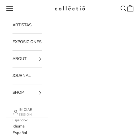
Ir al contenido
Menú
Buscar
Cesta
Collectio-collectio
ARTISTAS
EXPOSICIONES
ABOUT
JOURNAL
SHOP
INICIAR
SESIÓN
Español
Idioma
Español