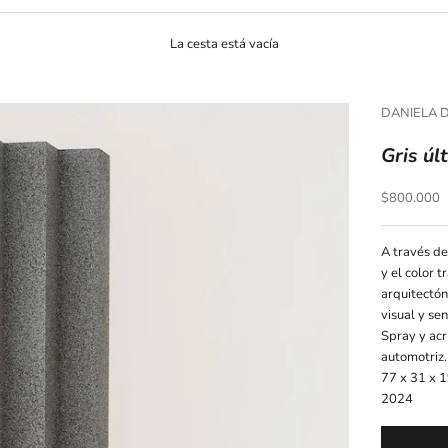
La cesta está vacía
DANIELA 
Gris ú
Precio de o
$800.000
A través de
y el color 
arquitectón
visual y se
Spray y acr
automotriz.
77 x 31 x 1
2024