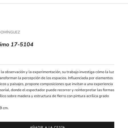
DOMÍNGUEZ
ltimo 17-5104
ferta
 la observación y la experimentación, su trabajo investiga cómo la luz
transforman la percepción de los espacios. Influenciada por elementos
icos y paisajes, propone composiciones que invitan a una experiencia
nsorial, donde el espectador puede recorrer y reinterpretar las formas
ílico sobre madera y estructura de fierro con pintura acrílica grado
9 cm.
AÑADIR A LA CESTA