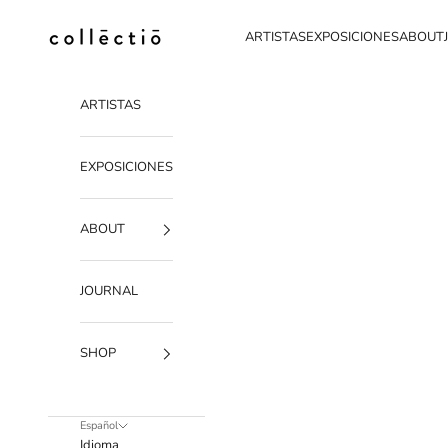
Ir al contenido
Collectio-collectio
ARTISTAS
EXPOSICIONES
ABOUT
ARTISTAS
EXPOSICIONES
ABOUT
JOURNAL
SHOP
Español
Idioma