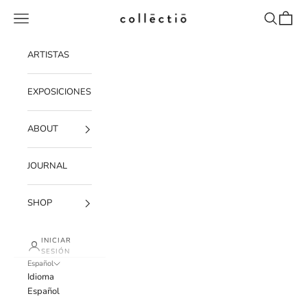
Ir al contenido
Menú
Buscar
Cesta
Collectio-collectio
ARTISTAS
EXPOSICIONES
ABOUT
JOURNAL
SHOP
INICIAR
SESIÓN
Español
Idioma
Español