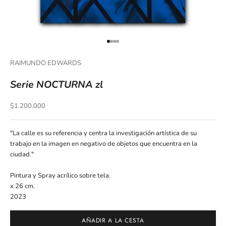
Ir al artículo 1
Ir al artículo 2
Ir al artículo 3
Ir al artículo 4
RAIMUNDO EDWARDS
Serie NOCTURNA zl
Precio de oferta
$1.200.000
"La calle es su referencia y centra la investigación artística de su
trabajo en la imagen en negativo de objetos que encuentra en la
ciudad."
Pintura y Spray acrílico sobre tela.
x 26 cm.
2023
AÑADIR A LA CESTA