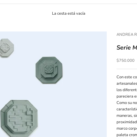
La cesta está vacía
ANDREA R
Serie M
Precio de o
$750.000
Con este co
artesanales
los diferen
pareciera e
Como su nom
característ
maneras, si
proximidad 
marco corpó
paleta crom