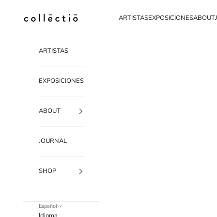
Ir al contenido
Collectio-collectio
ARTISTAS
EXPOSICIONES
ABOUT
ARTISTAS
EXPOSICIONES
ABOUT
JOURNAL
SHOP
Español
Idioma