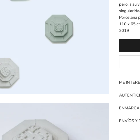
pero, a su 
singularida
Porcelana 
110 x 65 c
2019
ME INTER
AUTENTIC
ENMARCA
ENVÍOS Y