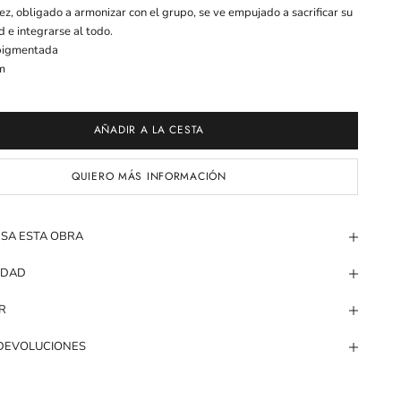
vez, obligado a armonizar con el grupo, se ve empujado a sacrificar su
d e integrarse al todo.
pigmentada
m
AÑADIR A LA CESTA
QUIERO MÁS INFORMACIÓN
ESA ESTA OBRA
IDAD
R
 DEVOLUCIONES