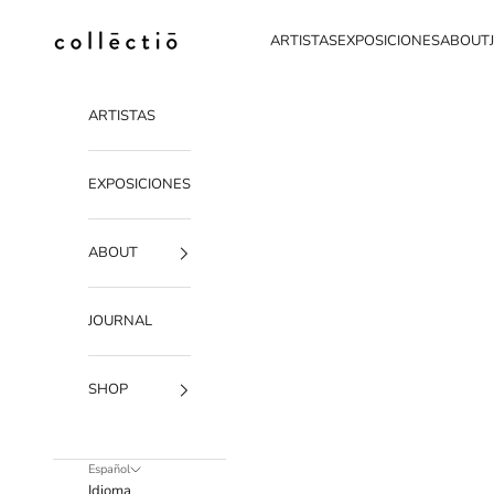
Ir al contenido
Collectio-collectio
ARTISTAS
EXPOSICIONES
ABOUT
ARTISTAS
EXPOSICIONES
ABOUT
JOURNAL
SHOP
Español
Idioma