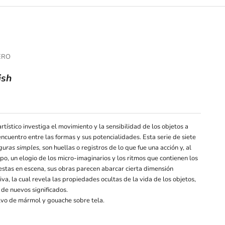
ERO
ish
ferta
rtístico investiga el movimiento y la sensibilidad de los objetos a
encuentro entre las formas y sus potencialidades. Esta serie de siete
guras simples,
son huellas o registros de lo que fue una acción y, al
o, un elogio de los micro-imaginarios y los ritmos que contienen los
estas en escena, sus obras parecen abarcar cierta dimensión
va, la cual revela las propiedades ocultas de la vida de los objetos,
de nuevos significados.
olvo de mármol y gouache sobre tela.