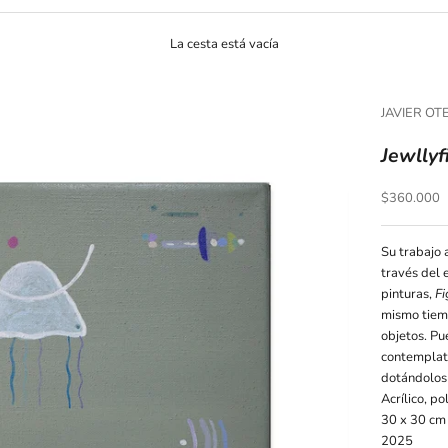
La cesta está vacía
JAVIER OT
Jewllyf
Precio de o
$360.000
Su trabajo a
través del 
pinturas,
Fi
mismo tiemp
objetos. Pu
contemplati
dotándolos 
Acrílico, p
30 x 30 cm
2025