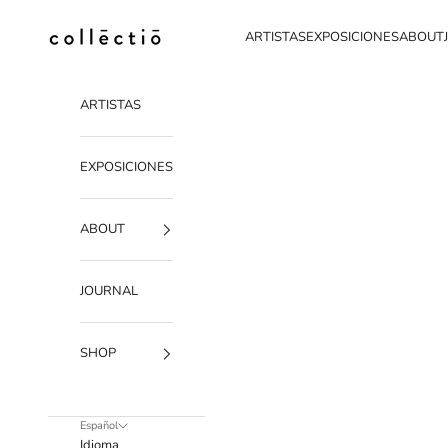
Ir al contenido
Collectio-collectio
ARTISTAS
EXPOSICIONES
ABOUT
ARTISTAS
EXPOSICIONES
ABOUT
JOURNAL
SHOP
Español
Idioma