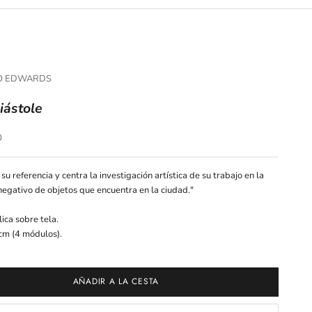
O EDWARDS
iástole
ferta
0
 su referencia y centra la investigación artística de su trabajo en la
egativo de objetos que encuentra en la ciudad."
lica sobre tela.
cm (4 módulos).
AÑADIR A LA CESTA