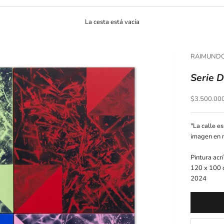
La cesta está vacía
RAIMUND
Serie D
Precio de o
$3.500.00
"La calle es
imagen en n
Pintura acrí
120 x 100 
2024