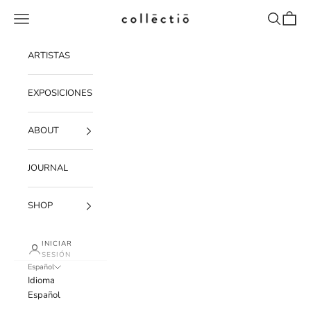
Ir al contenido
Menú
Buscar
Cesta
Collectio-collectio
ARTISTAS
EXPOSICIONES
ABOUT
JOURNAL
SHOP
INICIAR
SESIÓN
Español
Idioma
Español