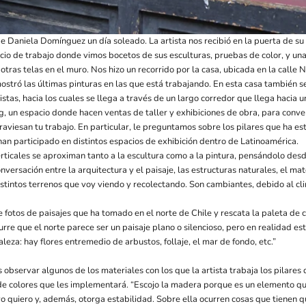
de Daniela Domínguez un día soleado. La artista nos recibió en la puerta de su 
acio de trabajo donde vimos bocetos de sus esculturas, pruebas de color, y una
otras telas en el muro. Nos hizo un recorrido por la casa, ubicada en la calle 
ostró las últimas pinturas en las que está trabajando. En esta casa también s
tistas, hacia los cuales se llega a través de un largo corredor que llega hacia u
g, un espacio donde hacen ventas de taller y exhibiciones de obra, para conve
raviesan tu trabajo. En particular, le preguntamos sobre los pilares que ha e
an participado en distintos espacios de exhibición dentro de Latinoamérica.
rticales se aproximan tanto a la escultura como a la pintura, pensándolo desde
versación entre la arquitectura y el paisaje, las estructuras naturales, el mate
stintos terrenos que voy viendo y recolectando. Son cambiantes, debido al cli
de fotos de paisajes que ha tomado en el norte de Chile y rescata la paleta de 
urre que el norte parece ser un paisaje plano o silencioso, pero en realidad 
aleza: hay flores entremedio de arbustos, follaje, el mar de fondo, etc.”
 observar algunos de los materiales con los que la artista trabaja los pilare
 de colores que les implementará. “Escojo la madera porque es un elemento q
o quiero y, además, otorga estabilidad. Sobre ella ocurren cosas que tienen qu