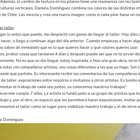
 Además, el cambio de textura en los pilares tiene una resonancia con las textu
sculturas verticales, Daniela Domínguez combina los colores de las distintas 
e de Chile. Las mezcla y crea una nueva imagen, como si cada pilar fuese un nu
el taller
gar lo antes que puedo, me despierto con ganas de llegar al taller. Hay días 
 hacer, o llego a continuar algo del día anterior. Cuando empiezas a hacer alg
no sabes de inmediato que es lo que quieres hacer y qué colores quieres usar.
tos, probar cosas que tardaron 4 días y después puede ser que no te sirvan de
mente. No es que un día llegue, estoy inspirada, e hice una gran obra, no es 
e estar con compañeros artistas, veo cosas diferentes a las que yo hago. Son 
desde que partiste. Es interesante recibir los comentarios de tus compañeros 
e taller, exposiciones entre nosotros o invitamos a otros artistas. Es bonito es
montar el trabajo de cada uno juntos, ya conocemos nuestros trabajos".
avarrete cumple 7 años. La artista lo fundó junto a un grupo de artistas que 
abajo y, por el otro, un espacio que les permitiera hacer exposiciones, invitar 
Pensamos el taller como un lugar para visibilizar nuestro trabajo y el de otros ar
.
la Domínguez