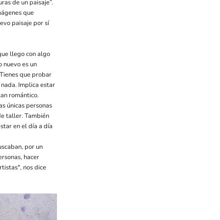
ras de un paisaje”.
imágenes que
evo paisaje por sí
que llego con algo
o nuevo es un
 Tienes que probar
 nada. Implica estar
tan romántico.
las únicas personas
de taller. También
tar en el día a día
buscaban, por un
personas, hacer
tistas", nos dice