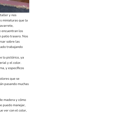
taller y nos
s miniaturas que la
Navarrete,
e encuentran los
n patio trasero. Nos
rsar sobre las
stado trabajando
 lo pictórico, ya
rial y el color.
ma, y específicos
colores que se
están pasando muchas
s de madera y cómo
ue puedo manejar,
e ver con el color,