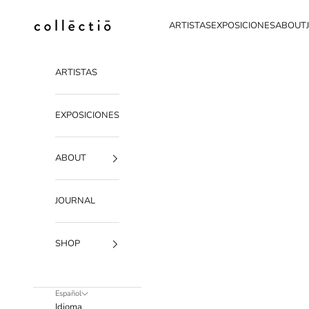
Ir al contenido
Collectio-collectio
ARTISTAS
EXPOSICIONES
ABOUT
ARTISTAS
EXPOSICIONES
ABOUT
JOURNAL
SHOP
Español
Idioma